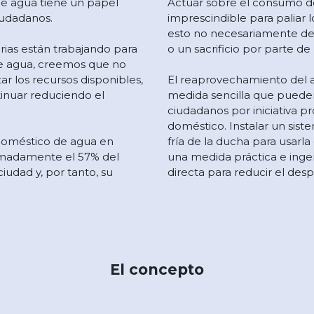
de agua tiene un papel
Actuar sobre el consumo 
ciudadanos.
imprescindible para paliar l
esto no necesariamente de
rias están trabajando para
o un sacrificio por parte de
 de agua, creemos que no
ar los recursos disponibles,
El reaprovechamiento del a
inuar reduciendo el
medida sencilla que puede
ciudadanos por iniciativa p
doméstico. Instalar un sist
doméstico de agua en
fría de la ducha para usarla
imadamente el 57% del
una medida práctica e inge
iudad y, por tanto, su
directa para reducir el desp
El concepto