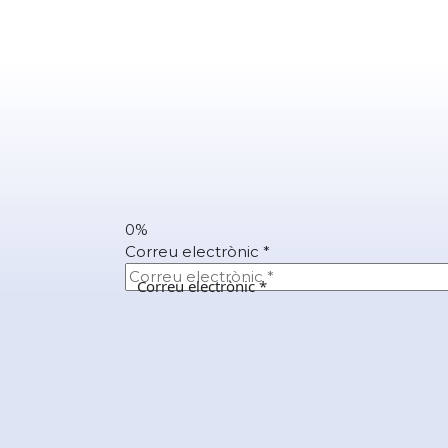
0
%
Correu electrònic
*
Correu electrònic *