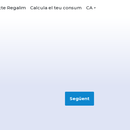
cte Regalim
Calcula el teu consum
CA
Següent