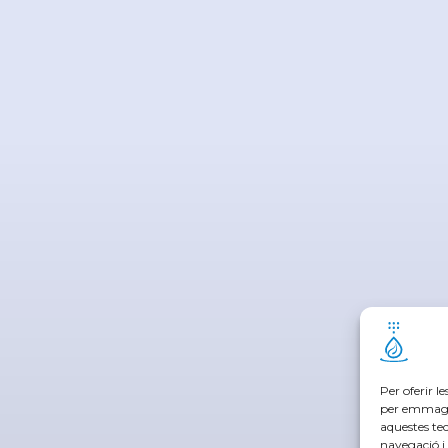
Per oferir l
per emmagat
aquestes te
navegació i 