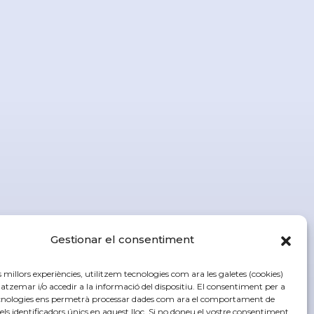
Gestionar el consentiment
es millors experiències, utilitzem tecnologies com ara les galetes (cookies)
zemar i/o accedir a la informació del dispositiu. El consentiment per a
cnologies ens permetrà processar dades com ara el comportament de
els identificadors únics en aquest lloc. Si no doneu el vostre consentiment